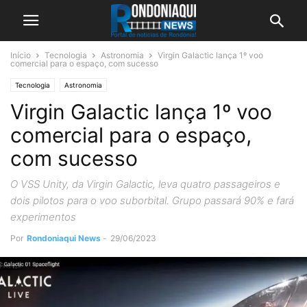
Início
Tecnologia
Astronomia
Virgin Galactic lança 1º voo
comercial para o espaço, com sucesso
Tecnologia
Astronomia
Virgin Galactic lança 1º voo
comercial para o espaço,
com sucesso
O VSS Unity, da Virgin Galactic, leva quatro passageiros e
dois pilotos para o voo suborbital. Grupo passará 90% e fará
experimentos
Por
Rondoniaqui News
-
29/06/2023