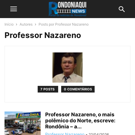
Início
Autores
Posts por Professor Nazareno
Professor Nazareno
7 POSTS
0 COMENTÁRIOS
Professor Nazareno, o mais
polêmico do Norte, escreve:
Rondônia – a...
Professor Nazareno
-
22/04/2026