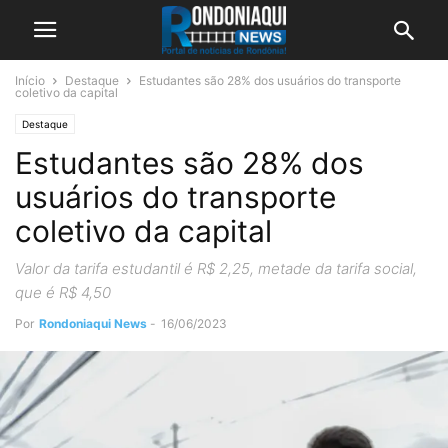
Início
Destaque
Estudantes são 28% dos usuários do transporte
coletivo da capital
Destaque
Estudantes são 28% dos
usuários do transporte
coletivo da capital
Valor da tarifa estudantil é R$ 2,25, metade da tarifa social,
que é R$ 4,50
Por
Rondoniaqui News
-
16/06/2023