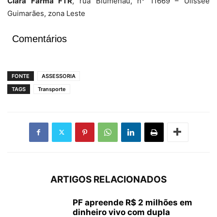
Clara Farma FTR
, rua Blumenau, n° 11669 – Ulissee
Guimarães, zona Leste
Comentários
FONTE
ASSESSORIA
TAGS
Transporte
ARTIGOS RELACIONADOS
PF apreende R$ 2 milhões em
dinheiro vivo com dupla