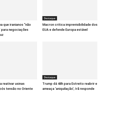
Destaque
a que iranianos “não
Macron critica imprevisibilidade dos
” para negociações
EUA e defende Europa estável
uz
Destaque
a reativar usinas
Trump dá 48h para Estreito reabrir e
pós tensão no Oriente
ameaça ‘aniquilação’; Irã responde