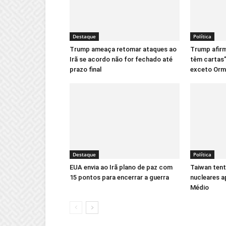
Destaque
Política
Trump ameaça retomar ataques ao
Trump afirm
Irã se acordo não for fechado até
têm cartas
prazo final
exceto Orm
Destaque
Política
EUA envia ao Irã plano de paz com
Taiwan tent
15 pontos para encerrar a guerra
nucleares a
Médio