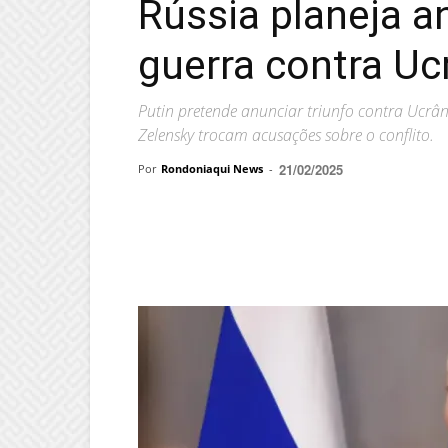
Rússia planeja an
guerra contra Ucr
Putin pretende anunciar triunfo contra Ucrân
Zelensky trocam acusações sobre o conflito.
21/02/2025
Por
Rondoniaqui News
-