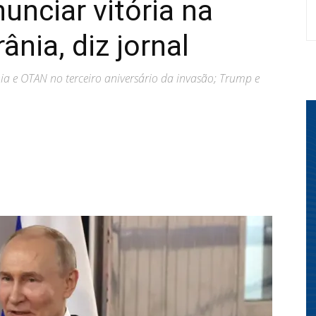
unciar vitória na
ânia, diz jornal
ia e OTAN no terceiro aniversário da invasão; Trump e