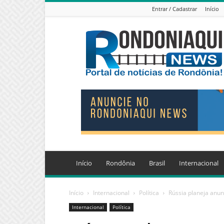
Entrar / Cadastrar
Início
Jornal
Eletrônico
Rondoniaqui
News
Início
Rondônia
Brasil
Internacional
Início
Internacional
Política
Rússia planeja anunc
Internacional
Política