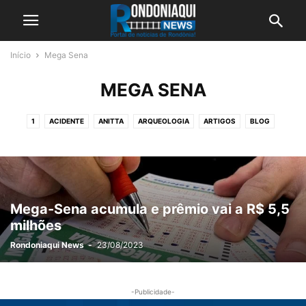
Início
Mega Sena
MEGA SENA
1
ACIDENTE
ANITTA
ARQUEOLOGIA
ARTIGOS
BLOG
BOLSONARO
BRASIL
CHATGPT
CIÊNCIA
CONCURSOS
CORONA VÍRUS
DESTAQUE
ECONOMIA
EDUCAÇÃO
EMPREGOS
ENTRETENIMENTO
ESPECIAL PUBLICITÁRIO
ESPORTE
EVENTOS
FÓRMULA 1
GERAÇÃO EMPREGO
GINÁSTICA
GUIA COMERCIAL
Mega-Sena acumula e prêmio vai a R$ 5,5
HOSPITAL SANTA MARCELINA DE PORTO VELHO
INTERNACIONAL
milhões
JUSTIÇA
LÚCIO ALBUQUERQUE
MEGA SENA
NATAÇÃO
NETFLIX
Rondoniaqui News
-
23/08/2023
NEWS
OUTRAS
POLICIA
POST
RONDÔNIA
RONDÔNIA RURAL SHOW 2026
SEGURANÇA
SURF
TECNOLOGIA
-Publicidade-
VÍDEOS
WHATSAPP