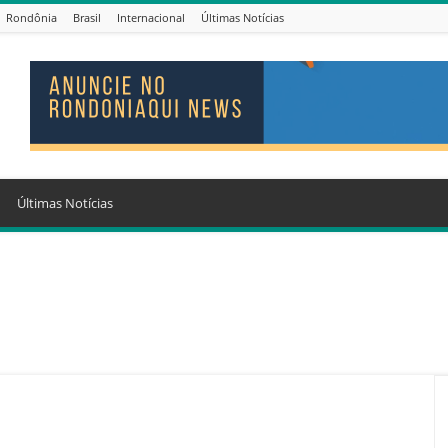
Rondônia
Brasil
Internacional
Últimas Notícias
Últimas Notícias
og
Bolsonaro
Brasil
ChatGPT
Ciência
Concursos
Corona vírus
retenimento
ESPECIAL PUBLICITÁRIO
Esporte
Eventos
Fórmula 1
ital Santa Marcelina de Porto Velho
Internacional
Justiça
News
Outras
policia
Post
Rondônia
nologia
Vídeos
Whatsapp